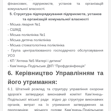
фінансових, підприємств, установ та організацій
комунальної власності.
5. Структура підпорядкування підприємств, установ
та організацій комунальної власності
- Міська лікарня №1
- СШМД
- Міська поліклініка №1
- Міська дитяча поліклініка
- Міська стоматологічна поліклініка
- Група централізованого господарчого обслуговування
УОЗ
- КП “Аптека №5 Матері і дитини”
- Кам'янець-Подільське ДКП “Профдезінфекція”
6. Керівництво Управлінням та
його утримання:
6.1. Штатний розклад та структуру управління охорони
здоров’я затверджує виконавчий комітет Кам’янець-
Подільської міської ради згідно до структури виконавчих
органів, витрат на їх утримання затверджених за
пропозицією міського голови Кам’янець-Подільською