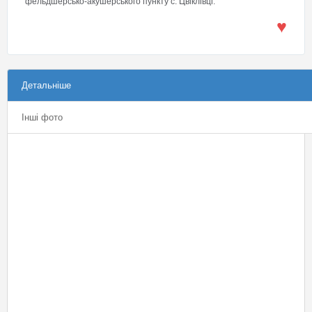
фельдшерсько-акушерського пункту с. Цвіклівці.
♥
Детальніше
Інші фото