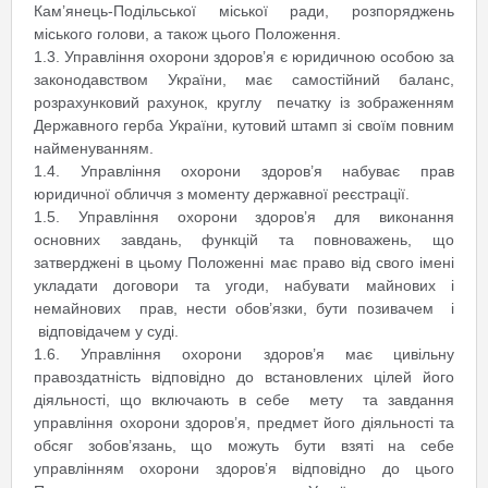
Кам’янець-Подільської міської ради, розпоряджень
міського голови, а також цього Положення.
1.3. Управління охорони здоров’я є юридичною особою за
законодавством України, має самостійний баланс,
розрахунковий рахунок, круглу печатку із зображенням
Державного герба України, кутовий штамп зі своїм повним
найменуванням.
1.4. Управління охорони здоров’я набуває прав
юридичної обличчя з моменту державної реєстрації.
1.5. Управління охорони здоров’я для виконання
основних завдань, функцій та повноважень, що
затверджені в цьому Положенні має право від свого імені
укладати договори та угоди, набувати майнових і
немайнових прав, нести обов’язки, бути позивачем і
відповідачем у суді.
1.6. Управління охорони здоров’я має цивільну
правоздатність відповідно до встановлених цілей його
діяльності, що включають в себе мету та завдання
управління охорони здоров’я, предмет його діяльності та
обсяг зобов’язань, що можуть бути взяті на себе
управлінням охорони здоров’я відповідно до цього