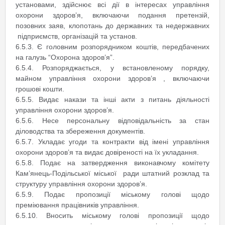
установами, здійснює всі дії в інтересах управління
охорони здоров’я, включаючи подання претензій,
позовних заяв, клопотань до державних та недержавних
підприємств, організацій та установ.
6.5.3. Є головним розпорядником коштів, передбачених
на галузь “Охорона здоров’я”.
6.5.4. Розпоряджається, у встановленому порядку,
майном управління охорони здоров’я , включаючи
грошові кошти.
6.5.5. Видає накази та інші акти з питань діяльності
управління охорони здоров’я.
6.5.6. Несе персональну відповідальність за стан
діловодства та збереження документів.
6.5.7. Укладає угоди та контракти від імені управління
охорони здоров’я та видає довіреності на їх укладання.
6.5.8. Подає на затвердження виконавчому комітету
Кам’янець-Подільської міської ради штатний розклад та
структуру управління охорони здоров’я.
6.5.9. Подає пропозиції міському голові щодо
преміювання працівників управління.
6.5.10. Вносить міському голові пропозиції щодо