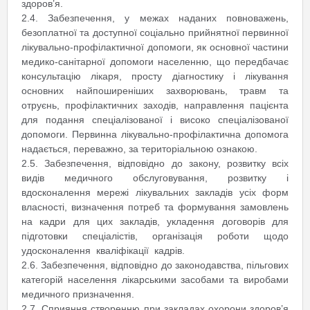
здоров’я.
2.4. Забезпечення, у межах наданих повноважень,
безоплатної та доступної соціально прийнятної первинної
лікувально-профілактичної допомоги, як основної частини
медико-санітарної допомоги населенню, що передбачає
консультацію лікаря, просту діагностику і лікування
основних найпоширеніших захворювань, травм та
отруєнь, профілактичних заходів, направлення пацієнта
для подання спеціалізованої і високо спеціалізованої
допомоги. Первинна лікувально-профілактична допомога
надається, переважно, за територіальною ознакою.
2.5. Забезпечення, відповідно до закону, розвитку всіх
видів медичного обслуговування, розвитку і
вдосконалення мережі лікувальних закладів усіх форм
власності, визначення потреб та формування замовлень
на кадри для цих закладів, укладення договорів для
підготовки спеціалістів, організація роботи щодо
удосконалення кваліфікації кадрів.
2.6. Забезпечення, відповідно до законодавства, пільгових
категорій населення лікарськими засобами та виробами
медичного призначення.
2.7. Сприяння створенню при закладах охорони здоров’я