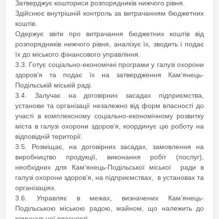
Затверджує кошториси розпорядників нижчого рівня.
Здійснює внутрішній контроль за витрачанням бюджетних
коштів.
Одержує звіти про витрачання бюджетних коштів від
розпорядників нижчого рівня, аналізує їх, зводить і подає
їх до міського фінансового управління.
3.3. Готує соціально-економічні програми у галузі охорони
здоров’я та подає їх на затвердження Кам’янець-
Подільській міській раді.
3.4. Залучає на договірних засадах підприємства,
установи та організації незалежно від форм власності до
участі в комплексному соціально-економічному розвитку
міста в галузі охорони здоров’я, координує цю роботу на
відповідній території.
3.5. Розміщає, на договірних засадах, замовлення на
виробництво продукції, виконання робіт (послуг),
необхідних для Кам’янець-Подільської міської ради в
галузі охорони здоров’я, на підприємствах, в установах та
організаціях.
3.6. Управляє в межах, визначених Кам’янець-
Подільською міською радою, майном, що належить до
комунальної власності.