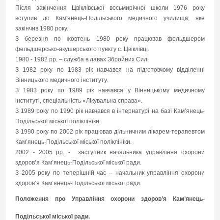
Після закінчення Цвіклівської восьмирічної школи 1976 року
вступив до Кам'янець-Подільського медичного училища, яке
закінчив 1980 року.
З березня по жовтень 1980 року працював фельдшером
фельдшерсько-акушерського пункту с. Цвіклівці.
1980 - 1982 рр. – служба в лавах Збройних Сил.
З 1982 року по 1983 рік навчався на підготовчому відділенні
Вінницького медичного інституту.
З 1983 року по 1989 рік навчався у Вінницькому медичному
інституті, спеціальність «Лікувальна справа».
З 1989 року по 1990 рік навчався в інтернатурі на базі Кам’янець-
Подільської міської поліклініки.
З 1990 року по 2002 рік працював дільничним лікарем-терапевтом
Кам’янець-Подільської міської поліклініки.
2002 - 2005 рр. - заступник начальника управління охорони
здоров’я Кам’янець-Подільської міської ради.
З 2005 року по теперішній час – начальник управління охорони
здоров’я Кам’янець-Подільської міської ради.
Положення про Управління охорони здоров’я Кам’янець-
Подільської міської ради.