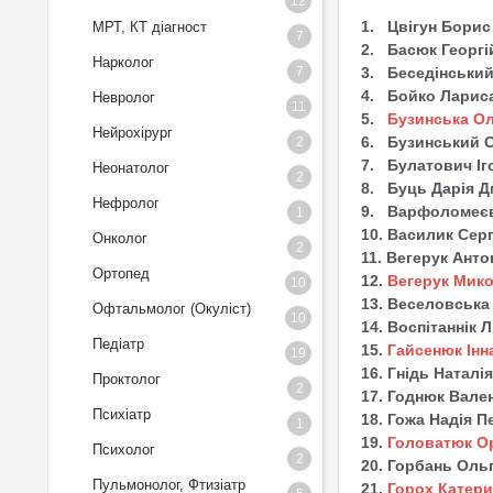
12
1. Цвігун Борис
МРТ, КТ діагност
7
2. Басюк Георгі
Нарколог
3. Беседінськи
7
4. Бойко Лариса
Невролог
11
5.
Бузинська Ол
Нейрохірург
6. Бузинський С
2
7. Булатович Іг
Неонатолог
2
8. Буць Дарія Д
Нефролог
9. Варфоломеєва
1
10. Василик Серг
Онколог
2
11. Вегерук Анто
Ортопед
12.
Вегерук Мико
10
13. Веселовська
Офтальмолог (Окуліст)
10
14. Воспітаннік Л
Педіатр
15.
Гайсенюк Інна
19
16. Гнідь Наталі
Проктолог
2
17. Годнюк Вале
Психіатр
18. Гожа Надія П
1
19.
Головатюк Ор
Психолог
2
20. Горбань Ольг
Пульмонолог, Фтизіатр
21.
Горох Катери