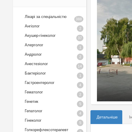
Лікарі за спеціальністю
388
Ангіолог
2
Акушер-гінеколог
37
Алерголог
1
Андролог
2
Анестезіолог
14
Бактеріолог
1
Гастроентеролог
4
Гематолог
2
Генетик
5
Гепатолог
4
Детальніше
І
Гінеколог
5
Голкорефлексотерапевт