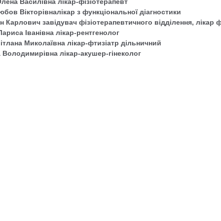
Олена Василівна лікар-фізіотерапевт
юбов Вікторівналікар з функціональної діагностики
н Карлович завідувач фізіотерапевтичного відділення, лікар 
Лариса Іванівна лікар-рентгенолог
вітлана Миколаївна лікар-фтизіатр дільничний
а Володимирівна лікар-акушер-гінеколог