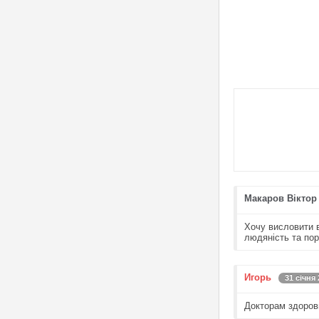
Макаров Віктор
Хочу висловити в
людяність та пор
Игорь
31 січня 
Докторам здоров