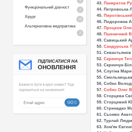
3
43.
Панкратов Ру
Функціональний діагност
44. Петровська 
2
45.
Пирогівськи
Хірург
18
46. Подорожна А
Альтернативна медпрактика
47.
Процков Олек
2
48.
Пшеничний Ві
49. Савицький А
50.
Сандурська Т
51. Севастьянов
52.
Скринчук Тет
ПІДПИСАТИСЯ НА
53. Скринчук-Бі
ОНОВЛЕННЯ
54. Слугіна Мари
55. Смольницька
56. Собко Волод
Бажаєте бути в курсі новин? Тоді
57.
Собко Олег 
підпишіться на оновлення!
58. Сторцева Св
59. Сторцевий Ю
GO
60. Стринадко Ма
61. Сьомко Анат
62. Турлай Людм
63. Хом'як Євген