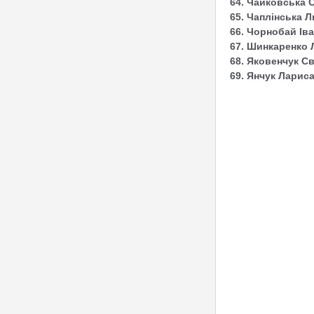
64. Чайковська 
65. Чаплінська Л
66. Чорнобай Іва
67. Шинкаренко 
68. Яковенчук С
69. Янчук Ларис