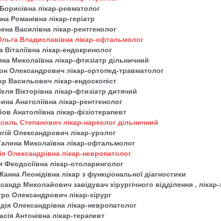
я Борисівна лікар-ревматолог
на Романівна лікар-геріатр
лена Василівна лікар-рентгенолог
Ольга Владиславівна лікар-офтальмолог
а Віталіївна лікар-ендокринолог
тяна Миколаївна лікар-фтизіатр дільничний
тон Олександрович лікар-ортопед-травматолог
тор Васильович лікар-ендоскопіст
Неля Вікторівна лікар-фтизіатр дитячий
рина Анатоліївна лікар-рентгенолог
бов Анатоліївна лікар-фізіотерапевт
силь Степанович лікар-нарколог дільничний
ргій Олександрович лікар-уролог
Галина Миколаївна лікар-офтальмолог
ія Олександрівна лікар-невропатолог
я Феодосіївна лікар-отоларинголог
Жанна Леонідівна лікар з функціональної діагностики
сандр Миколайович завідувач хірургічного відділення , лікар-
тро Олександрович лікар-хірург
ідія Олександрівна лікар-невропатолог
асія Антонівна лікар-терапевт