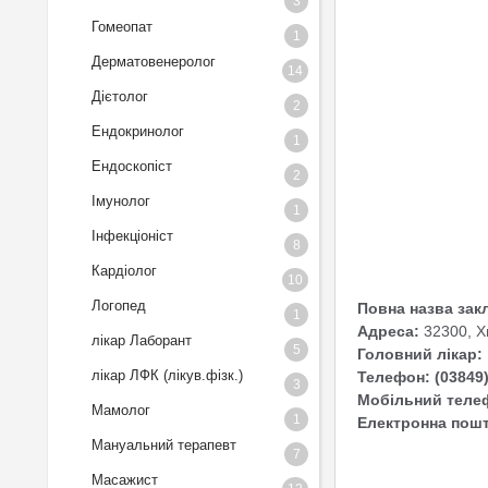
3
Гомеопат
1
Дерматовенеролог
14
Дієтолог
2
Ендокринолог
1
Ендоскопіст
2
Імунолог
1
Інфекціоніст
8
Кардіолог
10
Логопед
Повна назва зак
1
Адреса:
32300, Хм
лікар Лаборант
5
Головний лікар:
лікар ЛФК (лікув.фізк.)
Телефон: (03849)
3
Мобільний телеф
Мамолог
1
Е
лектронна пошт
Мануальний терапевт
7
Масажист