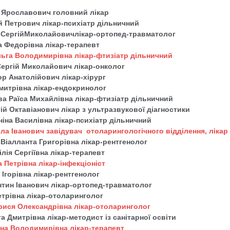
 Ярославович головний лікар
й Петрович лікар-психіатр дільничний
йСергійМиколайовичлікар-ортопед-травматолог
 Федорівна лікар-терапевт
ьга Володимирівна лікар-фтизіатр дільничний
ергій Миколайович лікар-онколог
ор Анатолійович лікар-хірург
митрівна лікар-ендокринолог
 Раїса Михайлівна лікар-фтизіатр дільничний
ій Октавіанович лікар з ультразвукової діагностики
ніна Василівна лікар-психіатр дільничний
ла Іванович завідувач отоларингологічного відділення, лікар
 Віалланта Григорівна лікар-рентгенолог
ілія Сергіївна лікар-терапевт
 Петрівна лікар-інфекціоніст
я Ігорівна лікар-рентгенолог
нтин Іванович лікар-ортопед-травматолог
етрівна лікар-отоларинголог
ися Олександрівна лікар-отоларинголог
а Дмитрівна лікар-методист із санітарної освіти
на Володимирівна лікар-терапевт