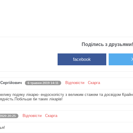
Поділись з друзьями
facebook
 Сергійович
Відповісти
Скарга
6 травня 2019 14:11
елику подяку лікарю- ендоскопісту з великим стажем та досвідом Крайні
ядність.Побільше би таких лікарів!
Відповісти
Скарга
2020 20:25
ья!