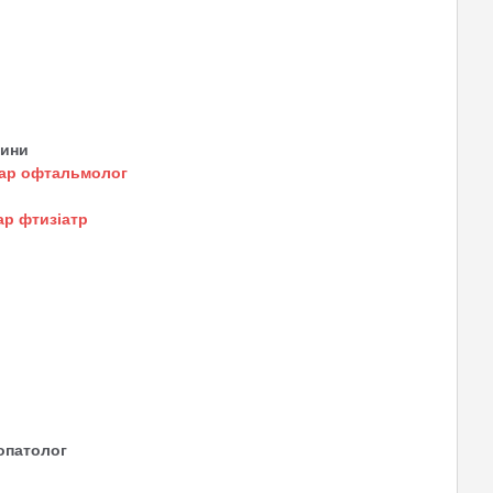
тини
кар офтальмолог
ар фтизіатр
ропатолог