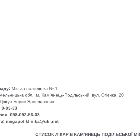
ладу:
Міська поліклініка № 1
ельницька обл., м. Кам’янець-Подільський, вул. Огієнка, 20
Цвігун Борис Ярославович
 9-03-33
он: 098-092-56-03
а: megapoliklinika@ukr.net
СПИСОК ЛІКАРІВ КАМ'ЯНЕЦЬ-ПОДІЛЬСЬКОЇ МІ