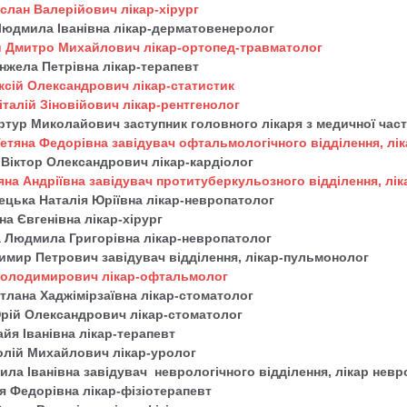
слан Валерійович лікар-хірург
Людмила Іванівна лікар-дерматовенеролог
й Дмитро Михайлович лікар-ортопед-травматолог
нжела Петрівна лікар-терапевт
сій Олександрович лікар-статистик
талій Зіновійович лікар-рентгенолог
ртур Миколайович заступник головного лікаря з медичної час
етяна Федорівна завідувач офтальмологічного відділення, лі
 Віктор Олександрович лікар-кардіолог
яна Андріївна завідувач протитуберкульозного відділення, лік
лецька Наталія Юріївна лікар-невропатолог
на Євгенівна лікар-хірург
 Людмила Григорівна лікар-невропатолог
имир Петрович завідувач відділення, лікар-пульмонолог
Володимирович лікар-офтальмолог
ітлана Хаджімірзаївна лікар-стоматолог
рій Олександрович лікар-стоматолог
йя Іванівна лікар-терапевт
олій Михайлович лікар-уролог
ила Іванівна завідувач неврологічного відділення, лікар нев
ія Федорівна лікар-фізіотерапевт