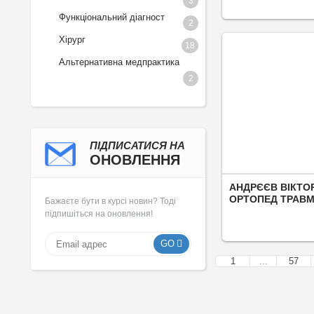
3
Функціональний діагност
2
Хірург
18
Альтернативна медпрактика
2
ПІДПИСАТИСЯ НА
ОНОВЛЕННЯ
АНДРЄЄВ ВІКТО
ОРТОПЕД ТРАВ
Бажаєте бути в курсі новин? Тоді
підпишіться на оновлення!
GO
1
...
57