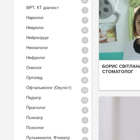
12
МРТ, КТ діагност
7
Нарколог
7
Невролог
11
Нейрохірург
2
Неонатолог
2
Нефролог
1
БОРИС СВІТЛАН
Онколог
2
СТОМАТОЛОГ
Ортопед
10
Офтальмолог (Окуліст)
10
Педіатр
19
Проктолог
2
Психіатр
1
Психолог
2
Пульмонолог, Фтизіатр