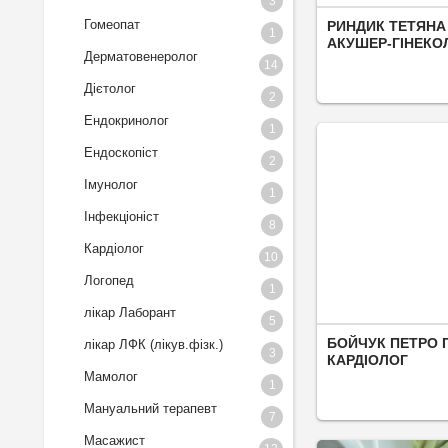
3
Гомеопат
РИНДИК ТЕТЯНА
1
АКУШЕР-ГІНЕКО
Дерматовенеролог
14
Дієтолог
2
Ендокринолог
1
Ендоскопіст
2
Імунолог
1
Інфекціоніст
8
Кардіолог
10
Логопед
1
лікар Лаборант
5
БОЙЧУК ПЕТРО 
лікар ЛФК (лікув.фізк.)
3
КАРДІОЛОГ
Мамолог
1
Мануальний терапевт
7
Масажист