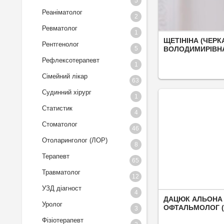
5
Реаніматолог
2
Ревматолог
1
ЩЕТІНІНА (ЧЕР
Рентгенолог
5
ВОЛОДИМИРІВНА
РЕВМАТОЛОГ
Рефлексотерапевт
1
Сімейний лікар
63
Судинний хірург
1
Статистик
4
Стоматолог
46
Отоларинголог (ЛОР)
8
Терапевт
65
Травматолог
12
УЗД діагност
4
ДАЦЮК АЛЬОНА 
Уролог
ОФТАЛЬМОЛОГ (
3
Фізіотерапевт