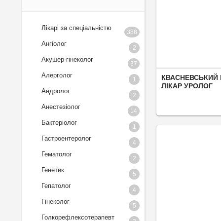
Лікарі за спеціальністю
388
Ангіолог
2
Акушер-гінеколог
37
Алерголог
КВАСНЕВСЬКИЙ 
1
ЛІКАР УРОЛОГ
Андролог
2
Анестезіолог
14
Бактеріолог
1
Гастроентеролог
4
Гематолог
2
Генетик
5
Гепатолог
4
Гінеколог
5
Голкорефлексотерапевт