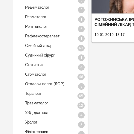
5
Реаніматолог
2
Ревматолог
1
РОГОЖИНСЬКА ІР
СІМЕЙНИЙ ЛІКАР,
Рентгенолог
5
19-01-2019, 13:17
Рефлексотерапевт
1
Сімейний лікар
63
Судинний хірург
1
Статистик
4
Стоматолог
46
Отоларинголог (ЛОР)
8
Терапевт
65
Травматолог
12
УЗД діагност
4
Уролог
3
Фізіотерапевт