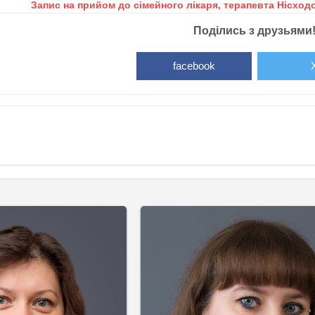
Запис на прийом до сімейного лікаря, терапевта Нісход
Поділись з друзьями
facebook