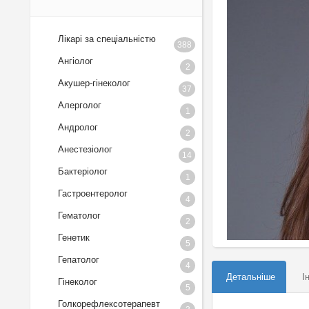
Лікарі за спеціальністю
388
Ангіолог
2
Акушер-гінеколог
37
Алерголог
1
Андролог
2
Анестезіолог
14
Бактеріолог
1
Гастроентеролог
4
Гематолог
2
Генетик
5
Гепатолог
4
Детальніше
І
Гінеколог
5
Голкорефлексотерапевт