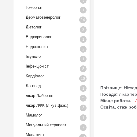
3
Гомеопат
1
Дерматовенеролог
14
Дієтолог
2
Ендокринолог
1
Ендоскопіст
2
Імунолог
1
Інфекціоніст
8
Кардіолог
10
Логопед
Прізвище:
Нісход
1
Посада:
лікар те
лікар Лаборант
5
Місце роботи:
лікар ЛФК (лікув.фізк.)
Освіта, стаж роб
3
Мамолог
1
Мануальний терапевт
7
Масажист