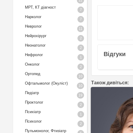
12
МРТ, КТ діагност
7
Нарколог
7
Невролог
11
Нейрохірург
2
Неонатолог
2
Відгуки
Нефролог
1
Онколог
2
Ортопед
10
Також дивіться:
Офтальмолог (Окуліст)
10
Педіатр
19
Проктолог
2
Психіатр
1
Психолог
2
Пульмонолог, Фтизіатр