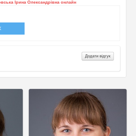
овська Ірина Олександрівна онлайн
!
X
Додати відгук