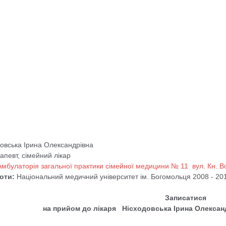
овська Ірина Олександрівна
рапевт, сімейний лікар
Амбулаторія загальної практики сімейної медицини № 11 вул. Кн. В
оти:
Національний медичний університет ім. Богомольця 2008 - 201
Записатися
на прийом до лікаря
Нісходовська Ірина Олексан