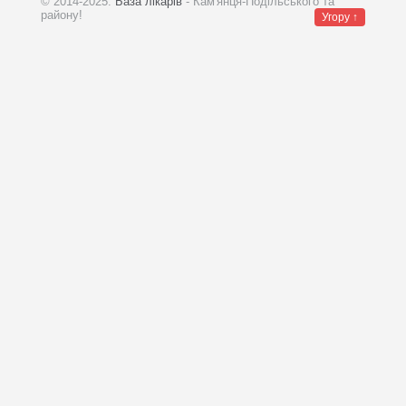
© 2014-2025.
База лікарів
- Кам'янця-Подільського та
району!
Угору ↑