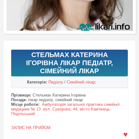
СТЕЛЬМАХ КАТЕРИНА
ІГОРІВНА ЛІКАР ПЕДІАТР,
СІМЕЙНИЙ ЛІКАР
Категорія:
Педіатр
/
Сімейний лікар
;
Прізвище:
Стельмах Катерина Ігорівна
Посада:
лікар педіатр, сімейний лікар
Місце роботи:
Амбулаторія загальної практики сімейної
медицини № 13 вул. Суворова, 44, місто Кам'янець-
Подільський
ЗАПИС НА ПРИЙОМ
♥