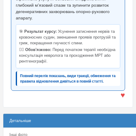
глибокий м'язовий спазм та зупинити розвиток
дегенеративних захворювань опорно-рухового
апарату.
🎯
Результат курсу:
Усунення затиснення нервів та
кровоносних судин, зменшення проявів протрузій та
гриж, покращення гнучкості спини.
👨‍⚕️
Обов'язково:
Перед початком терапії необхідна
консультація невролога та проходження МРТ або
рентгенографії.
Повний перелік показань, види тракції, обмеження та
правила відновлення дивіться в повній статті.
♥
Детальніше
Інші фото