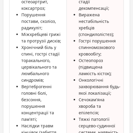
остеоартрит,
стадії
коксартроз;
декомпенсації;
Порушення
Виражена
постави, сколіоз,
нестабільність
радикуліт;
хребців
Міжхребцеві грижі
(спондилолістез);
та протрузії дисків;
Гострі порушення
Хронічний біль у
спинномозкового
спині, гострі стадії
кровообігу;
торакального,
Остеопороз
цервікального та
(підвищена
люмбального
ламкість кісток);
синдромів;
Онкологічні
Вертеброгенні
захворювання будь-
головні болі,
якої локалізації;
безсоння,
Сечокам'яна
порушення
хвороба та
концентрації та
епілепсія;
пам'яті;
Тяжкі патології
Наслідки травм
серцево-судинної
кінцівок (забиття,
системи, наявність