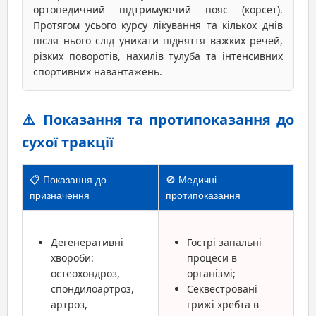
ортопедичний підтримуючий пояс (корсет).
Протягом усього курсу лікування та кількох днів
після нього слід уникати підняття важких речей,
різких поворотів, нахилів тулуба та інтенсивних
спортивних навантажень.
⚠️ Показання та протипоказання до
сухої тракції
📋 Показання до
🚫 Медичні
призначення
протипоказання
Дегенеративні
Гострі запальні
хвороби:
процеси в
остеохондроз,
організмі;
спондилоартроз,
Секвестровані
артроз,
грижі хребта в