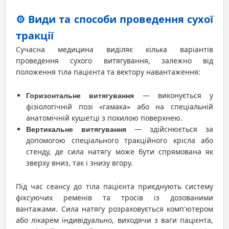
⚙️ Види та способи проведення сухої
тракції
Сучасна медицина виділяє кілька варіантів
проведення сухого витягування, залежно від
положення тіла пацієнта та вектору навантаження:
— виконується у
Горизонтальне витягування
фізіологічній позі «гамака» або на спеціальній
анатомічній кушетці з похилою поверхнею.
— здійснюється за
Вертикальне витягування
допомогою спеціального тракційного крісла або
стенду, де сила натягу може бути спрямована як
зверху вниз, так і знизу вгору.
Під час сеансу до тіла пацієнта приєднують систему
фіксуючих ременів та тросів із дозованими
вантажами. Сила натягу розраховується комп'ютером
або лікарем індивідуально, виходячи з ваги пацієнта,