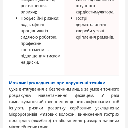
розтягнення,
штучного
вивихи);
кардіостимулятора;
Професійні ризики:
Гострі
водії, офісні
дерматологічні
працівники із
хвороби у зоні
сидячою роботою,
кріплення ременів.
професійні
спортсмени із
підвищеним тиском
на диски.
Можливі ускладнення при порушенні техніки
Сухе витягування є безпечним лише за умови точного
розрахунку навантаження фахівцем. У разі
самолікування або звернення до некваліфікованих осіб
існують ризики розвитку серйозних ускладнень:
мікророзривів м'язових волокон, виникнення гострих
прострілів (люмбаго) та збільшення розмірів наявних
міжхребцевих гриж.