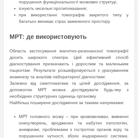
порушення функціональності мозкових структур;
існують чисельні протипоказання;
при використанні томографів закритого типу у
багатьох виникає страх замкненого простору.
МРТ: де використовують
Область застосування магнітно-резонансної томографії
досить широкого спектра. Цей ефективний спосіб
діагностування призначають і дорослим та маленьким
пацієнтам. Результати розшифровуються з урахуванням
анамнезу та аналізів лабораторної діагностики.
Залежно від симптоматики та цілей дослідження, за
допомогою МРТ можна досліджувати будь-яку з
необхідних структурних одиниць організму.
Найбільш поширене дослідження за такими напрямами:
МРТ головного мозку – при крововиливах, вивченні
онкоутворень, вроджених та набутих патологіях,
аневризмі, проблемами з гостротою органів зору та
порушеннях чутності, збоях ендокринної системи,