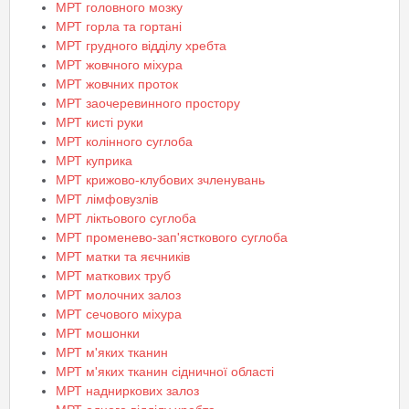
МРТ головного мозку
МРТ горла та гортані
МРТ грудного відділу хребта
МРТ жовчного міхура
МРТ жовчних проток
МРТ заочеревинного простору
МРТ кисті руки
МРТ колінного суглоба
МРТ куприка
МРТ крижово-клубових зчленувань
МРТ лімфовузлів
МРТ ліктьового суглоба
МРТ променево-зап'ясткового суглоба
МРТ матки та яєчників
МРТ маткових труб
МРТ молочних залоз
МРТ сечового міхура
МРТ мошонки
МРТ м'яких тканин
МРТ м'яких тканин сідничної області
МРТ надниркових залоз