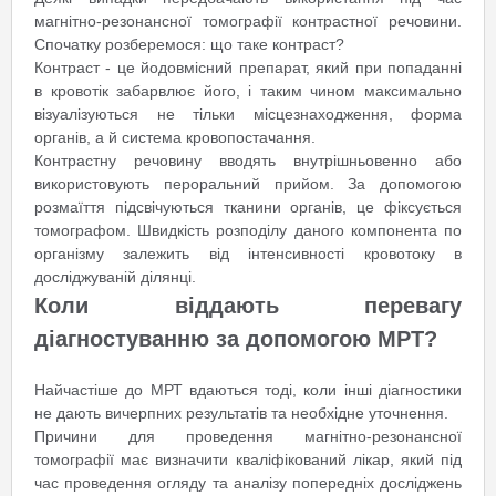
магнітно-резонансної томографії контрастної речовини.
Спочатку розберемося: що таке контраст?
Контраст - це йодовмісний препарат, який при попаданні
в кровотік забарвлює його, і таким чином максимально
візуалізуються не тільки місцезнаходження, форма
органів, а й система кровопостачання.
Контрастну речовину вводять внутрішньовенно або
використовують пероральний прийом. За допомогою
розмаїття підсвічуються тканини органів, це фіксується
томографом. Швидкість розподілу даного компонента по
організму залежить від інтенсивності кровотоку в
досліджуваній ділянці.
Коли віддають перевагу
діагностуванню за допомогою МРТ?
Найчастіше до МРТ вдаються тоді, коли інші діагностики
не дають вичерпних результатів та необхідне уточнення.
Причини для проведення магнітно-резонансної
томографії має визначити кваліфікований лікар, який під
час проведення огляду та аналізу попередніх досліджень