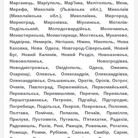
Марганець, Маріуполь, Мар'їнка, Мелітополь, Мена,
Мерефа, Миколаїв (Львівська обл.), Миколаїв
(Миколаївська обл.), Миколаївка, Миргород,
Мирноград, Миронівка, Міусинськ, Могилів-
Подільський, Молодогвардійськ, Молочанськ,
Монастириська, Монастирище, Мостиська, Мукачево,
Надвірна, Немирів, Нетішин, Ніжин, Нікополь, Нова
Каховка, Нова Одеса, Новгород-Сіверський, Новий
Буг, Новий Калинів, Новий Розділ, Новоазовськ,
Нововолинськ, Новогродівка,
Новодністровськ,
Овідіополь, Одеса, Оженин,
Озаринці, Олевськ, Олександрія, Олександрівка,
Олександрівськ, Ольшанське, Оратів, Оріхів, Острог,
Очаків, Павлоград, Первомайськ, Первомайський,
Перевальськ, Перемишляни, Перечин, Переяслав,
Першотравенськ, Петрове, Підгайці, Підгородне,
Погребище, Подільськ, Покров, Покровськ, Полонне,
Полтава, Помічна, Попасна, Почаїв, Привілля,
Прилуки, Пустомити, Путивль, П'ятихатки, Радехів,
Радомишль, Рахів, Рені, Ржищів, Ровеньки, Рогатин,
Рожище, Ромни, Рубіжне, Сакське, Самбір, Сарни,