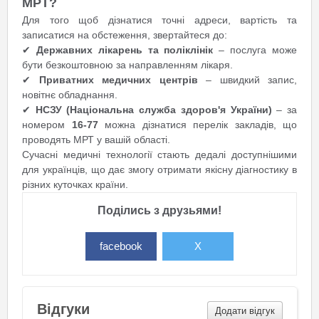
МРТ?
Для того щоб дізнатися точні адреси, вартість та
записатися на обстеження, звертайтеся до:
✔
Державних лікарень та поліклінік
– послуга може
бути безкоштовною за направленням лікаря.
✔
Приватних медичних центрів
– швидкий запис,
новітнє обладнання.
✔
НСЗУ (Національна служба здоров'я України)
– за
номером
16-77
можна дізнатися перелік закладів, що
проводять МРТ у вашій області.
Сучасні медичні технології стають дедалі доступнішими
для українців, що дає змогу отримати якісну діагностику в
різних куточках країни.
Поділись з друзьями!
facebook
X
Відгуки
Додати відгук