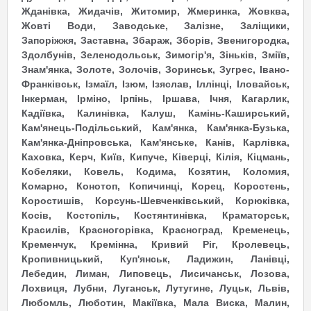
Жданівка, Жидачів, Житомир, Жмеринка, Жовква,
Жовті Води, Заводське, Залізне, Заліщики,
Запоріжжя, Заставна, Збараж, Зборів, Звенигородка,
Здолбунів, Зеленодольськ, Зимогір'я, Зіньків, Зміїв,
Знам'янка, Золоте, Золочів, Зоринськ, Зугрес, Івано-
Франківськ, Ізмаїл, Ізюм, Ізяслав, Іллінці, Іловайськ,
Інкерман, Ірміно, Ірпінь, Іршава, Ічня, Кагарлик,
Кадіївка, Калинівка, Калуш, Камінь-Каширський,
Кам'янець-Подільський, Кам'янка, Кам'янка-Бузька,
Кам'янка-Дніпровська, Кам'янське, Канів, Карлівка,
Каховка, Керч, Київ, Кипуче, Ківерці, Кілія, Кіцмань,
Кобеляки, Ковель, Кодима, Козятин, Коломия,
Комарно, Конотоп, Копичинці, Корец, Коростень,
Коростишів, Корсунь-Шевченківський, Корюківка,
Косів, Костопіль, Костянтинівка, Краматорськ,
Красилів, Красногорівка, Красноград, Кременець,
Кременчук, Кремінна, Кривий Ріг, Кролевець,
Кропивницький, Куп'янськ, Ладижин, Ланівці,
Лебедин, Лиман, Липовець, Лисичанськ, Лозова,
Лохвиця, Лубни, Луганськ, Лутугине, Луцьк, Львів,
Любомль, Люботин, Макіївка, Мала Виска, Малин,