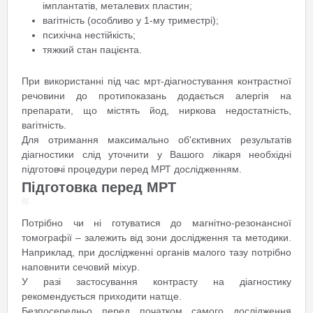
імплантатів, металевих пластин;
вагітність (особливо у 1-му триместрі);
психічна нестійкість;
тяжкий стан пацієнта.
При використанні під час мрт-діагностування контрастної
речовини до протипоказань додається алергія на
препарати, що містять йод, ниркова недостатність,
вагітність.
Для отримання максимально об'єктивних результатів
діагностики слід уточнити у Вашого лікаря необхідні
підготовчі процедури перед МРТ дослідженням.
Підготовка перед МРТ
Потрібно чи ні готуватися до магнітно-резонансної
томографії – залежить від зони дослідження та методики.
Наприклад, при дослідженні органів малого тазу потрібно
наповнити сечовий міхур.
У разі застосування контрасту на діагностику
рекомендується приходити натще.
Безпосередньо перед початком самого дослідження