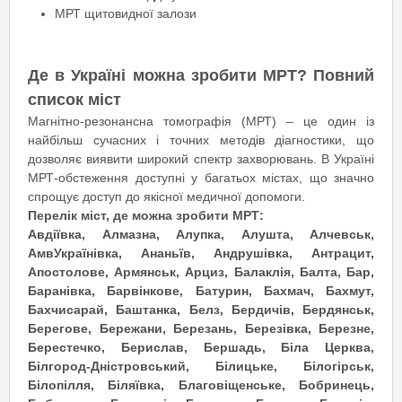
МРТ щитовидної залози
Де в Україні можна зробити МРТ? Повний
список міст
Магнітно-резонансна томографія (МРТ) – це один із
найбільш сучасних і точних методів діагностики, що
дозволяє виявити широкий спектр захворювань. В Україні
МРТ-обстеження доступні у багатьох містах, що значно
спрощує доступ до якісної медичної допомоги.
Перелік міст, де можна зробити МРТ:
Авдіївка, Алмазна, Алупка, Алушта, Алчевськ,
Амв
Україні
вка, Ананьїв, Андрушівка, Антрацит,
Апостолове, Армянськ, Арциз, Балаклія, Балта, Бар,
Баранівка, Барвінкове, Батурин, Бахмач, Бахмут,
Бахчисарай, Баштанка, Белз, Бердичів, Бердянськ,
Берегове, Бережани, Березань, Березівка, Березне,
Берестечко, Берислав, Бершадь, Біла Церква,
Білгород-Дністровський, Білицьке, Білогірськ,
Білопілля, Біляївка, Благовіщенське, Бобринець,