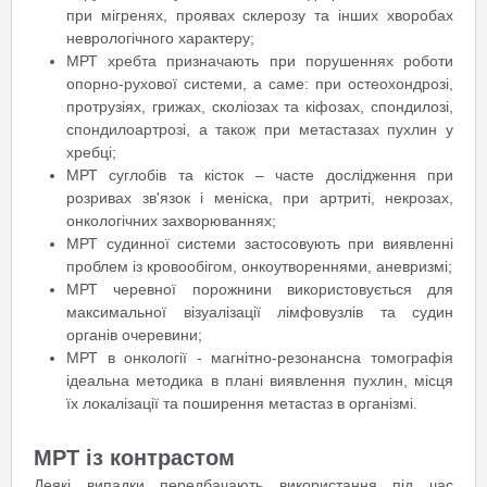
при мігренях, проявах склерозу та інших хворобах
неврологічного характеру;
МРТ хребта призначають при порушеннях роботи
опорно-рухової системи, а саме: при остеохондрозі,
протрузіях, грижах, сколіозах та кіфозах, спондилозі,
спондилоартрозі, а також при метастазах пухлин у
хребці;
МРТ суглобів та кісток – часте дослідження при
розривах зв'язок і меніска, при артриті, некрозах,
онкологічних захворюваннях;
МРТ судинної системи застосовують при виявленні
проблем із кровообігом, онкоутвореннями, аневризмі;
МРТ черевної порожнини використовується для
максимальної візуалізації лімфовузлів та судин
органів очеревини;
МРТ в онкології - магнітно-резонансна томографія
ідеальна методика в плані виявлення пухлин, місця
їх локалізації та поширення метастаз в організмі.
МРТ із контрастом
Деякі випадки передбачають використання під час