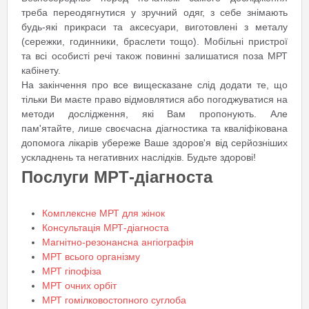
треба переодягнутися у зручний одяг, з себе знімають
будь-які прикраси та аксесуари, виготовлені з металу
(сережки, годинники, браслети тощо). Мобільні пристрої
та всі особисті речі також повинні залишатися поза МРТ
кабінету.
На закінчення про все вищесказане слід додати те, що
тільки Ви маєте право відмовлятися або погоджуватися на
методи дослідження, які Вам пропонують. Але
пам'ятайте, лише своєчасна діагностика та кваліфікована
допомога лікарів убереже Ваше здоров'я від серйозніших
ускладнень та негативних наслідків. Будьте здорові!
Послуги МРТ-діагноста
Комплексне МРТ для жінок
Консультація МРТ-діагноста
Магнітно-резонансна ангіографія
МРТ всього організму
МРТ гіпофіза
МРТ очних орбіт
МРТ гомілковостопного суглоба