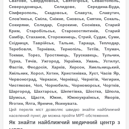
Сватове, Свердловськ, Святогірськ, Севастополь,
Северодонецьк, Селидове, Середина-Буда,
Сімферополь, Скадовськ, Славута, Славутич,
Слов'янськ, Сміла, Сніжне, Сновськ, Снятин, Сокаль,
Сокиряни, Соледар, Сорокине, Соснівка, Старий
Крим, Старобільськ, Старокостянтинів, Старий
Самбір, Стаханов, Сторожинець, Стрий, Судак, Суми,
Східниця, Таврійськ, Тальне, Тараща, Теплодар,
Теребовля, Тернівка, Тернопіль, Тетіїв, Тлумач,
Токмак, Торез, Тростянець, Трускавець, Тульчин,
Турка, Тячів, Ужгород, Українка, Умань, Устилуг,
Фастів, Феодосія, Харків, Херсон, Хмельницький,
Хмільник, Хорол, Хотин, Христинівка, Хуст, Часів Яр,
Червоноград, Черкаси, Чернівці, Чернігів, Чигирин,
Чистякове, Чоп, Чорнобиль, Чорноморськ, Чортків,
Шаргород, Шахтарськ, Шепетівка, Шостка, Шпола,
Шумськ, Щастя, Южне, Южноукраїнськ, Яворів,
Яготин, Ялта, Яремче, Ясинувата.
Цей перелік міст дозволяє швидко знайти найближчий
населений пункт, де можна пройти МРТ-обстеження.
Як знайти найближчий медичний центр з