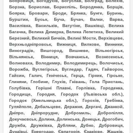
Бобровиця, Богодухів, Богуслав, Болград, Болехів,
Борзна, Борислав, Бориспіль, Бородянка, Борщів,
Боярка, Бровари, Броди, Брянка, Бунге, Буринь,
Бурштин, Буськ, Буча, Бучач, Валки, Варва,
Василівка, Васильків, Ватутіне, Вашківці, Велика
Багачка, Велика Димерка, Велика Лепетиха, Великий
Березний, Великий Бичків, Великі Мости, Верхівцеве,
Верхньодніпровськ, Вижниця, Вилкове, Винники,
Виноградів, Вишгород, Вишневе, Вільногірськ,
Вільнянськ, Вінниця, Вовчанськ, Вознесенськ,
Волноваха, Володимир, Володимирець, Волочиськ,
Ворожба, Вуглегірськ, Вугледар, Гадяч, Гайворон,
Гайсин, Галич, Генічеськ, Герца, Гірник, Гірське,
Глиняни, Глобине, Глухів, Гнівань, Гола Пристань,
Голубівка, Горішні Плавні, Горлівка, Городенка,
Городище, Городня, Городок (Львівська обл.),
Городок (Хмельницька обл.), Горохів, Гребінка,
Гуляйполе, Дебальцеве, Деражня, Дергачі, Джанкой,
Дніпро, Дніпрорудне, Добромиль, Добропілля,
Докучаєвськ, Долина, Долинська, Донецьк, Дрогобич,
Дружба, Дружківка, Дубляни, Дубно, Дубровиця,
Дунаївці, Енергодар, Євпаторія, Єнакієве, Жашків,