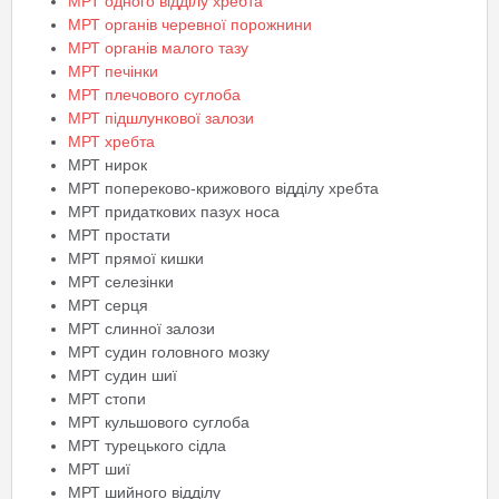
МРТ одного відділу хребта
МРТ органів черевної порожнини
МРТ органів малого тазу
МРТ печінки
МРТ плечового суглоба
МРТ підшлункової залози
МРТ хребта
МРТ нирок
МРТ попереково-крижового відділу хребта
МРТ придаткових пазух носа
МРТ простати
МРТ прямої кишки
МРТ селезінки
МРТ серця
МРТ слинної залози
МРТ судин головного мозку
МРТ судин шиї
МРТ стопи
МРТ кульшового суглоба
МРТ турецького сідла
МРТ шиї
МРТ шийного відділу