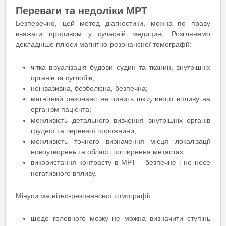
Переваги та недоліки МРТ
Безперечно, цей метод діагностики, можна по праву
вважати проривом у сучасній медицині. Розглянемо
докладніше плюси магнітно-резонансної томографії:
чітка візуалізація будови судин та тканин, внутрішніх
органів та суглобів;
неінвазивна, безболісна, безпечна;
магнітний резонанс не чинить шкідливого впливу на
організм пацієнта;
можливість детального вивчення внутрішніх органів
грудної та черевної порожнини;
можливість точного визначення місця локалізації
новоутворень та області поширення метастаз;
використання контрасту в МРТ – безпечне і не несе
негативного впливу.
Мінуси магнітно-резонансної томографії:
щодо головного мозку не можна визначити ступінь